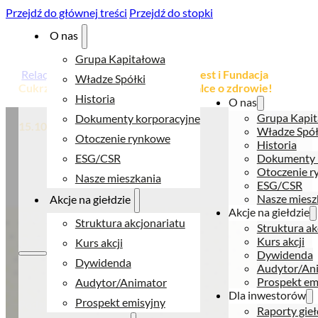
Przejdź do głównej treści
Przejdź do stopki
O nas
Grupa Kapitałowa
Relacje inwestorskie
>
CSR
>
ED Invest i Fundacja
Władze Spółki
Cukrzyca & spółka – połączeni w walce o zdrowie!
Historia
O nas
Grupa Kapi
Dokumenty korporacyjne
15.10.2025
Władze Spół
Otoczenie rynkowe
Historia
ED Invest i Fundacja
ESG/CSR
Dokumenty 
Otoczenie 
Nasze mieszkania
Cukrzyca & spółka –
ESG/CSR
Nasze miesz
Akcje na giełdzie
połączeni w walce
Akcje na giełdzie
Struktura akcjonariatu
Struktura ak
o zdrowie!
Kurs akcji
Kurs akcji
Dywidenda
Dywidenda
Audytor/An
Prospekt em
Audytor/Animator
Dla inwestorów
Prospekt emisyjny
Podziel się:
Raporty gie