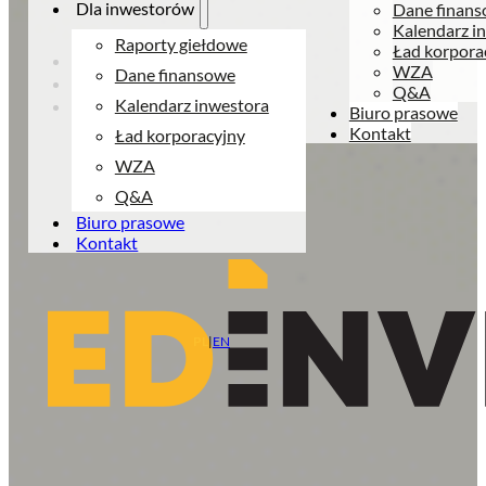
Dla inwestorów
Dane finan
Kalendarz i
Raporty giełdowe
Ład korpora
WZA
Dane finansowe
Q&A
Kalendarz inwestora
Biuro prasowe
Kontakt
Ład korporacyjny
WZA
Q&A
Biuro prasowe
Kontakt
PL
|
EN