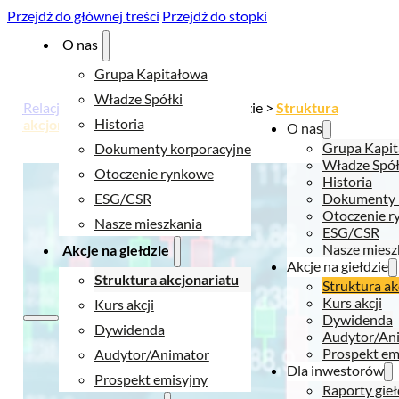
Przejdź do głównej treści
Przejdź do stopki
O nas
Grupa Kapitałowa
Władze Spółki
Relacje inwestorskie
> Akcje na giełdzie >
Struktura
Historia
akcjonariatu
O nas
Grupa Kapi
Dokumenty korporacyjne
Władze Spół
Otoczenie rynkowe
Historia
ESG/CSR
Dokumenty 
Otoczenie 
Nasze mieszkania
ESG/CSR
Nasze miesz
Akcje na giełdzie
Akcje na giełdzie
Struktura akcjonariatu
Struktura ak
Kurs akcji
Kurs akcji
Dywidenda
Dywidenda
Audytor/An
Prospekt em
Audytor/Animator
Dla inwestorów
Prospekt emisyjny
Raporty gie