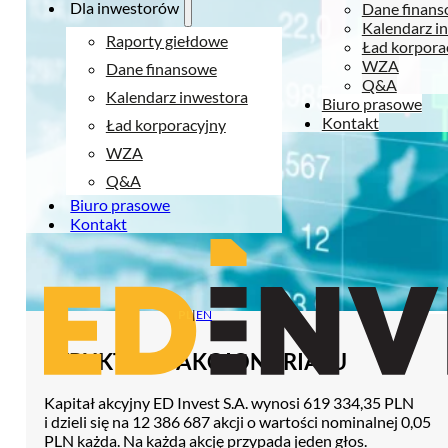
Dla inwestorów
Dane finan
Kalendarz i
Raporty giełdowe
Ład korpora
WZA
Dane finansowe
Q&A
Kalendarz inwestora
Biuro prasowe
Kontakt
Ład korporacyjny
WZA
Q&A
Biuro prasowe
Kontakt
PL
|
EN
STRUKTURA AKCJONARIATU
Kapitał akcyjny ED Invest S.A. wynosi 619 334,35 PLN
i dzieli się na 12 386 687 akcji o wartości nominalnej 0,05
PLN każda. Na każdą akcję przypada jeden głos.