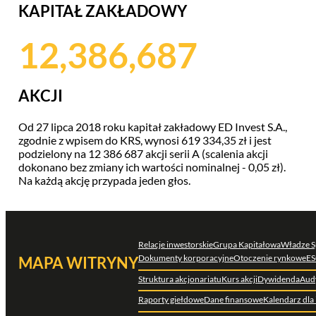
KAPITAŁ ZAKŁADOWY
12,386,687
AKCJI
Od 27 lipca 2018 roku kapitał zakładowy ED Invest S.A.,
zgodnie z wpisem do KRS, wynosi 619 334,35 zł i jest
podzielony na 12 386 687 akcji serii A (scalenia akcji
dokonano bez zmiany ich wartości nominalnej - 0,05 zł).
Na każdą akcję przypada jeden głos.
Relacje inwestorskie
Grupa Kapitałowa
Władze S
Dokumenty korporacyjne
Otoczenie rynkowe
ES
MAPA WITRYNY
Struktura akcjonariatu
Kurs akcji
Dywidenda
Aud
Raporty giełdowe
Dane finansowe
Kalendarz dla