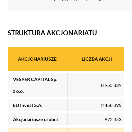
STRUKTURA AKCJONARIATU
AKCJONARIUSZE
LICZBA AKCJI
VESPER CAPITAL Sp.
8 955 839
z o.o.
ED Invest S.A.
2 458 395
Akcjonariusze drobni
972 453