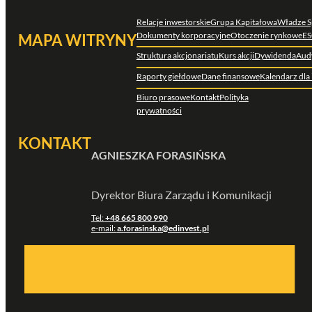
Relacje inwestorskie
Grupa Kapitałowa
Władze S
Dokumenty korporacyjne
Otoczenie rynkowe
ES
MAPA WITRYNY
Struktura akcjonariatu
Kurs akcji
Dywidenda
Aud
Raporty giełdowe
Dane finansowe
Kalendarz dla
Biuro prasowe
Kontakt
Polityka
prywatności
KONTAKT
AGNIESZKA FORASIŃSKA
Dyrektor Biura Zarządu i Komunikacji
Tel:
+48 665 800 990
e-mail:
a.forasinska@edinvest.pl