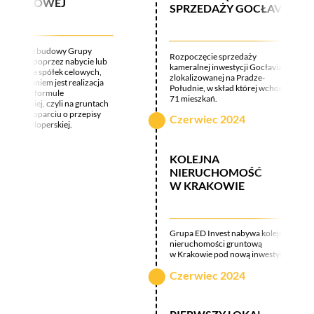
APITAŁOWEJ
SPRZEDAŻY GOCŁAVII
zpoczęcie budowy Grupy
Rozpoczęcie sprzedaży
itałowej poprzez nabycie lub
kameralnej inwestycji Gocłavia
oływanie spółek celowych,
zlokalizowanej na Pradze-
rych zadaniem jest realizacja
Południe, w skład której wchodzi
jektów w formule
71 mieszkań.
eloperskiej, czyli na gruntach
snych w oparciu o przepisy
Czerwiec 2024
awy deweloperskiej.
KOLEJNA
NIERUCHOMOŚĆ
W KRAKOWIE
Grupa ED Invest nabywa kolejną
nieruchomości gruntową
w Krakowie pod nową inwestycję.
Czerwiec 2024