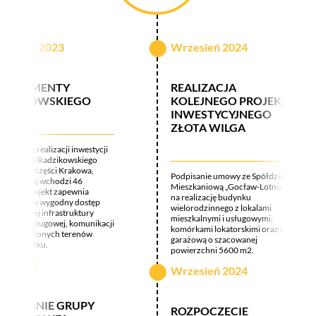
zesień 2023
Wrzesień 2024
PARTAMENTY
REALIZACJA
ADZIKOWSKIEGO
KOLEJNEGO PROJEKTU
INWESTYCYJNEGO
ZŁOTA WILGA
poczęcie realizacji inwestycji
rtamenty Radzikowskiego
ółnocnej części Krakowa,
Podpisanie umowy ze Spółdzielnią
kład której wchodzi 46
Mieszkaniową „Gocław-Lotnisko”
szkań. Projekt zapewnia
na realizację budynku
eszkańcom wygodny dostęp
wielorodzinnego z lokalami
rozwiniętej infrastruktury
mieszkalnymi i usługowymi,
dlowo-usługowej, komunikacji
komórkami lokatorskimi oraz halą
jskiej i zielonych terenów
garażową o szacowanej
 wypoczynku.
powierzchni 5600 m2.
ty 2023
Wrzesień 2024
OWSTANIE GRUPY
ROZPOCZĘCIE