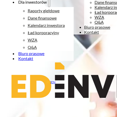
Dla inwestorów
Dane finan
Kalendarz i
Raporty giełdowe
Ład korpora
WZA
Dane finansowe
Q&A
Kalendarz inwestora
Biuro prasowe
Kontakt
Ład korporacyjny
WZA
Q&A
Biuro prasowe
Kontakt
PL
|
EN