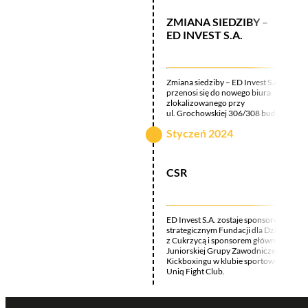
ZMIANA SIEDZIBY –
ED INVEST S.A.
Zmiana siedziby – ED Invest S.A.
przenosi się do nowego biura
zlokalizowanego przy
ul. Grochowskiej 306/308 bud. C.
Styczeń 2024
CSR
ED Invest S.A. zostaje sponsorem
strategicznym Fundacji dla Dzieci
z Cukrzycą i sponsorem głównym
Juniorskiej Grupy Zawodniczej
Kickboxingu w klubie sportowym
Uniq Fight Club.