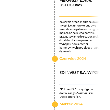
PIERWSZY LOKAL
USŁUGOWY
Zawarcie przez spółkę celową ED
Invest S.A. umowy o budowę
samodzielnego lokalu usługowego
mającą na celu jego nabycie –
przygotowanie do rozpoczęcia
działalności w segmencie
wynajmu powierzchni
komercyjnych pod sklepy (typu
dyskont).
Czerwiec 2024
ED INVEST S.A. W PZFD
ED Invest S.A. przystępuje
do Polskiego Związku Firm
Deweloperskich.
Marzec 2024