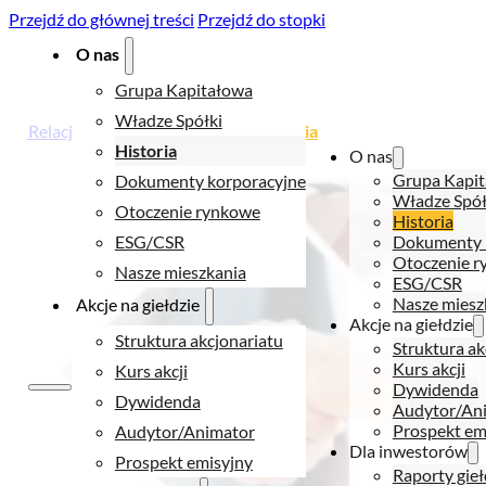
Przejdź do głównej treści
Przejdź do stopki
O nas
Grupa Kapitałowa
Władze Spółki
Relacje inwestorskie
> O nas >
Historia
Historia
O nas
Grupa Kapi
Dokumenty korporacyjne
Władze Spół
Otoczenie rynkowe
Historia
ESG/CSR
Dokumenty 
Otoczenie 
Nasze mieszkania
ESG/CSR
Nasze miesz
Akcje na giełdzie
Akcje na giełdzie
Struktura akcjonariatu
Struktura ak
Kurs akcji
Kurs akcji
Dywidenda
Dywidenda
Audytor/An
Prospekt em
Audytor/Animator
Dla inwestorów
Prospekt emisyjny
Raporty gie