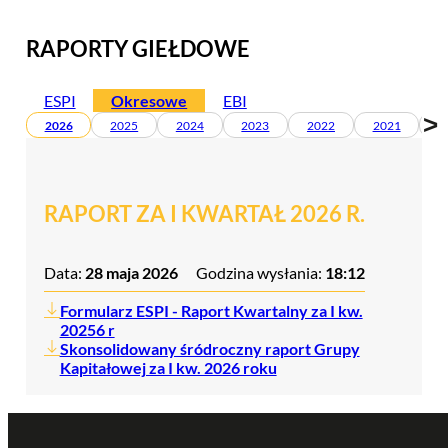
RAPORTY GIEŁDOWE
ESPI
Okresowe
EBI
>
2026
2025
2024
2023
2022
2021
2
RAPORT ZA I KWARTAŁ 2026 R.
Data:
28 maja 2026
Godzina wysłania:
18:12
Formularz ESPI - Raport Kwartalny za I kw.
20256 r
Skonsolidowany śródroczny raport Grupy
Kapitałowej za I kw. 2026 roku