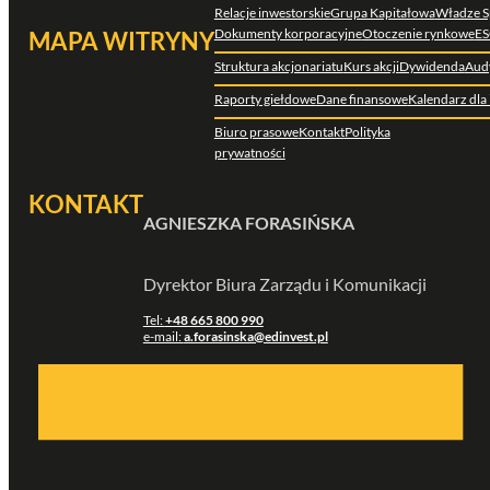
Relacje inwestorskie
Grupa Kapitałowa
Władze S
Dokumenty korporacyjne
Otoczenie rynkowe
ES
MAPA WITRYNY
Struktura akcjonariatu
Kurs akcji
Dywidenda
Aud
Raporty giełdowe
Dane finansowe
Kalendarz dla
Biuro prasowe
Kontakt
Polityka
prywatności
KONTAKT
AGNIESZKA FORASIŃSKA
Dyrektor Biura Zarządu i Komunikacji
Tel:
+48 665 800 990
e-mail:
a.forasinska@edinvest.pl