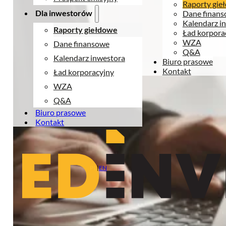
Raporty gie
Dla inwestorów
Dane finan
Kalendarz i
Raporty giełdowe
Ład korpora
WZA
Dane finansowe
Q&A
Kalendarz inwestora
Biuro prasowe
Kontakt
Ład korporacyjny
WZA
Q&A
Biuro prasowe
Kontakt
PL
|
EN