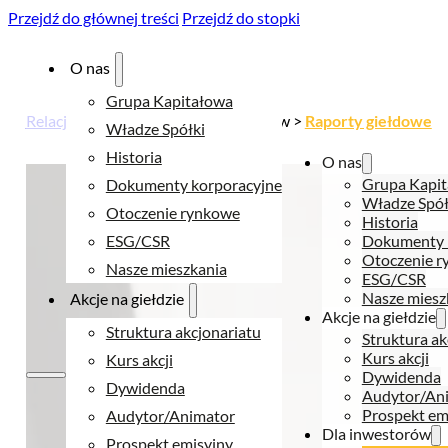
Przejdź do głównej treści
Przejdź do stopki
O nas
Grupa Kapitałowa
Relacje inwestorskie
> Dla inwestorów >
Raporty giełdowe
Władze Spółki
Historia
O nas
Grupa Kapi
Dokumenty korporacyjne
Władze Spół
Otoczenie rynkowe
Historia
ESG/CSR
Dokumenty 
Otoczenie 
Nasze mieszkania
ESG/CSR
Nasze miesz
Akcje na giełdzie
Akcje na giełdzie
Struktura akcjonariatu
Struktura ak
Kurs akcji
Kurs akcji
Dywidenda
Dywidenda
Audytor/An
Prospekt em
Audytor/Animator
Dla inwestorów
Prospekt emisyjny